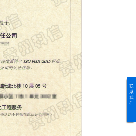
联
系
我
们