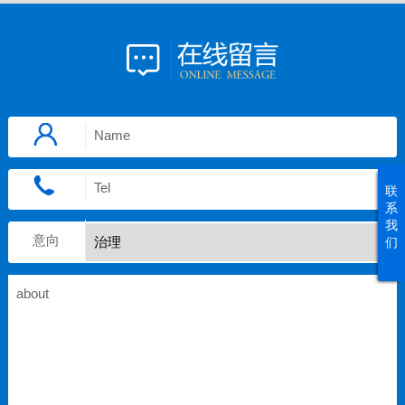
联
系
我
意向
们