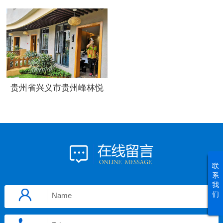
贵州省兴义市贵州峰林悦
山酒店
联
系
我
们