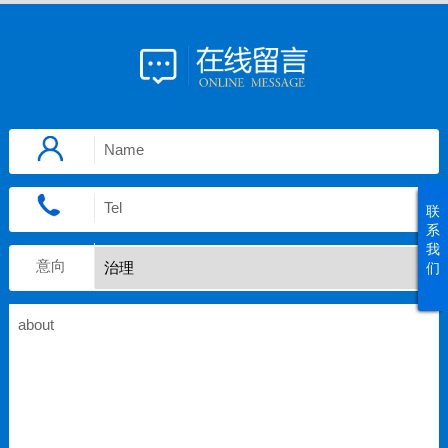
联
系
我
意向
们