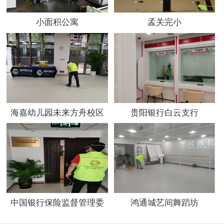
小面积公寓
孟关完小
海嘉幼儿园未来方舟校区
贵阳银行白云支行
中国银行保险监督管理委
鸿通城艺间舞蹈坊
员会贵州监管局