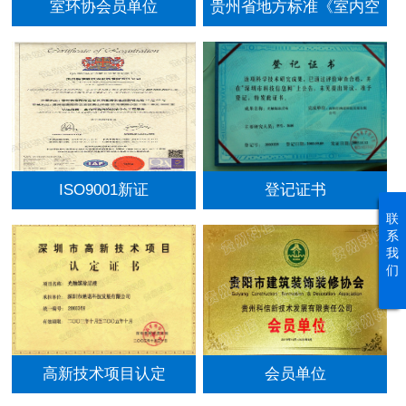
室环协会员单位
贵州省地方标准《室内空
气污染治理服务基本规
范》参编企业
ISO9001新证
登记证书
联
系
我
们
高新技术项目认定
会员单位