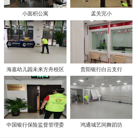
小面积公寓
孟关完小
海嘉幼儿园未来方舟校区
贵阳银行白云支行
中国银行保险监督管理委
鸿通城艺间舞蹈坊
员会贵州监管局