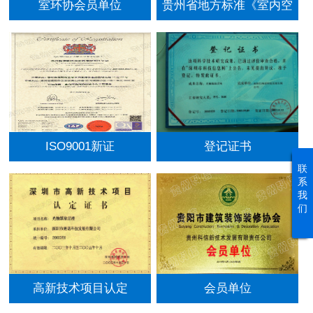
室环协会员单位
贵州省地方标准《室内空
气污染治理服务基本规
范》参编企业
ISO9001新证
登记证书
联
系
我
们
高新技术项目认定
会员单位