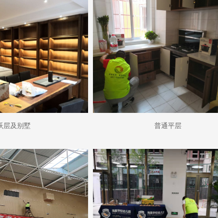
跃层及别墅
普通平层