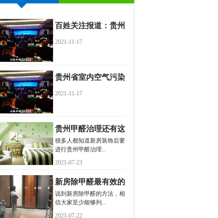
百姓关注报道：贵州
省室内空气污染治理
2021-11-17
服务地方标准出台
贵州省室内空气污染
治理服务地方标准出
2021-11-17
台
贵州甲醛治理还有这
很多人都知道新房装饰后要
些禁忌，你知道吗？
进行贵州甲醛治理...
2021-07-23
新房除甲醛最有效的
说到新房除甲醛的方法，相
方法是什么？
信大家至少能够列...
2021-07-22